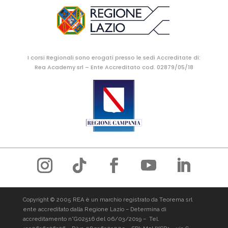
I corsi Regionali sono erogati presso le sedi Accreditate di:
Rea Academy srl – Ente Accreditato cod. 02879/05/18
Copyright © 2005 REA è un marchio registrato da Teorema srl
ente accreditato dalla Regione Lazio – Determina di
accreditamento n°G02516 del 06/03/2019 –
Tel.