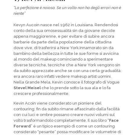
“La perfezione è noiosa. Se un volto non ha degli errori non è
niente”
Kevyn Aucoin nasce nel 1962 in Louisiana. Rendendosi
conto della sua omosessualità sin da giovane decide
appena maggiorenne, e per evitare di subire ancora
barbarie da parte della popolazione della cittadina
dove vive, di trasferirsi a New York.Innamorato sin da
bambino della bellezza in tutte le sue forme si avvicina
al mondo del makeup cominciando a sperimentare
diverse tecniche, tecniche che a New York vengono sin
da subito apprezzate anche se con una certa gradualità:
era ancora raro infatti vedere makeup artist uomini.
Nella Grande Mela, Kevin conosce il fotografo di Vogue
Stevel Meisel
che lo prende sotto la sua ala e lo fa
crescere professionalmente.
Kevin Acoin viene considerato un pioniere del
contouring: fin da subito rimane affascinato dalla facilità
con cui luci e ombre possano creare nuovi volumi sul
volto trasformandolo completamente. Il suo libro “
Face
Forward
” è un tipico esempio di come un contouring
considerato “pesante” possa modificare le volumetrie di