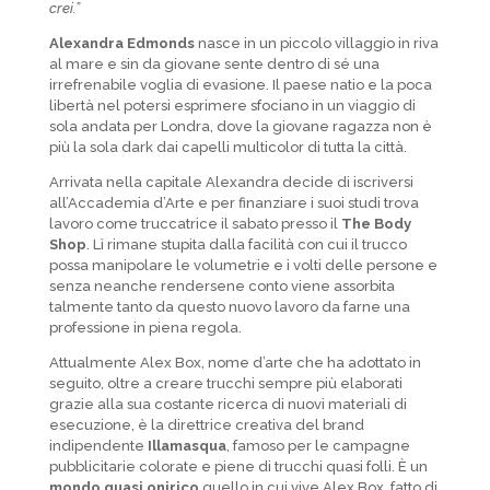
crei.”
Alexandra Edmonds
nasce in un piccolo villaggio in riva
al mare e sin da giovane sente dentro di sé una
irrefrenabile voglia di evasione. Il paese natio e la poca
libertà nel potersi esprimere sfociano in un viaggio di
sola andata per Londra, dove la giovane ragazza non è
più la sola dark dai capelli multicolor di tutta la città.
Arrivata nella capitale Alexandra decide di iscriversi
all’Accademia d’Arte e per finanziare i suoi studi trova
lavoro come truccatrice il sabato presso il
The Body
Shop
. Lì rimane stupita dalla facilità con cui il trucco
possa manipolare le volumetrie e i volti delle persone e
senza neanche rendersene conto viene assorbita
talmente tanto da questo nuovo lavoro da farne una
professione in piena regola.
Attualmente Alex Box, nome d’arte che ha adottato in
seguito, oltre a creare trucchi sempre più elaborati
grazie alla sua costante ricerca di nuovi materiali di
esecuzione, è la direttrice creativa del brand
indipendente
Illamasqua
, famoso per le campagne
pubblicitarie colorate e piene di trucchi quasi folli. È un
mondo quasi onirico
quello in cui vive Alex Box, fatto di