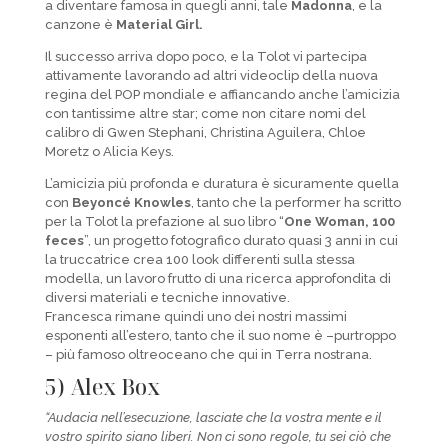
a diventare famosa in quegli anni, tale
Madonna
, e la
canzone è
Material Girl.
Il successo arriva dopo poco, e la Tolot vi partecipa
attivamente lavorando ad altri videoclip della nuova
regina del POP mondiale e affiancando anche l’amicizia
con tantissime altre star; come non citare nomi del
calibro di Gwen Stephani, Christina Aguilera, Chloe
Moretz o Alicia Keys.
L’amicizia più profonda e duratura è sicuramente quella
con
Beyoncé Knowles
, tanto che la performer ha scritto
per la Tolot la prefazione al suo libro “
One Woman, 100
feces
”, un progetto fotografico durato quasi 3 anni in cui
la truccatrice crea 100 look differenti sulla stessa
modella, un lavoro frutto di una ricerca approfondita di
diversi materiali e tecniche innovative.
Francesca rimane quindi uno dei nostri massimi
esponenti all’estero, tanto che il suo nome è –purtroppo
– più famoso oltreoceano che qui in Terra nostrana.
5) Alex Box
“Audacia nell’esecuzione, lasciate che la vostra mente e il
vostro spirito siano liberi. Non ci sono regole, tu sei ciò che