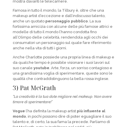
mostra davanti le telecamere.
Famosa in tutto il mondo, la Tilbury è, oltre che una
makeup artist d’eccezione e dall’indiscusso talento,
anche un quotato
personaggio pubblico
. La sua
fortissima amicizia con alcune delle più famose attrici e
modelle di tutto il mondo l’hanno condotta fino
all’Olimpo delle celebrità, rendendola agli occhi dei
consumatori un personaggio sul quale fare riferimento
anche nella vita di tutti i giorni.
Anche Charlotte possiede una propria linea di makeup e
da qualche tempo è possibile visionare i suoi lavori sul
suo canale
youtube
. Arte, forza, un sorriso contagioso e
una grandissima voglia di sperimentare, queste sono le
qualità che contraddistinguono la bella rossa inglese.
3) Pat McGrath
“La creatività è la tua dote migliore nel makeup. Non avere
timore di sperimentare!”
Vogue
l’ha definita la makeup artist
più influente al
mondo
, in pochi possono dire di poter eguagliare il suo
talento e, di certo, la sua fama la precede. Parliamo di