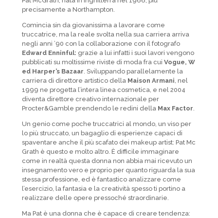
Pat McGrath, nata in Inghilterra nel 1966, più
precisamente a Northampton.
Comincia sin da giovanissima a lavorare come
truccatrice, ma la reale svolta nella sua carriera arriva
negli anni ’90 con la collaborazione con il fotografo
Edward Enninful:
grazie a lui infatti i suoi lavori vengono
pubblicati su moltissime riviste di moda fra cui
Vogue, W
ed Harper’s Bazaar
. Sviluppando parallelamente la
carriera di direttore artistico della
Maison Armani
, nel
1999 ne progetta l’intera linea cosmetica, e nel 2004
diventa direttore creativo internazionale per
Procter&Gamble prendendo le redini della
Max Factor
.
Un genio come poche truccatrici al mondo, un viso per
lo più struccato, un bagaglio di esperienze capaci di
spaventare anche il più scafato dei makeup artist: Pat Mc
Grath è questo e molto altro. È difficile immaginare
come in realtà questa donna non abbia mai ricevuto un
insegnamento vero e proprio per quanto riguarda la sua
stessa professione, ed è fantastico analizzare come
l’esercizio, la fantasia e la creatività spesso ti portino a
realizzare delle opere pressoché straordinarie.
Ma Pat è una donna che è capace di creare tendenza: