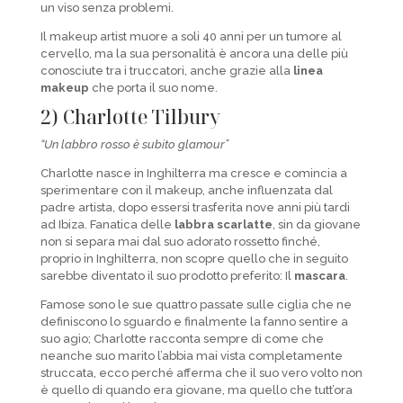
un viso senza problemi.
Il makeup artist muore a soli 40 anni per un tumore al
cervello, ma la sua personalità è ancora una delle più
conosciute tra i truccatori, anche grazie alla
linea
makeup
che porta il suo nome.
2) Charlotte Tilbury
“Un labbro rosso è subito glamour”
Charlotte nasce in Inghilterra ma cresce e comincia a
sperimentare con il makeup, anche influenzata dal
padre artista, dopo essersi trasferita nove anni più tardi
ad Ibiza. Fanatica delle
labbra scarlatte
, sin da giovane
non si separa mai dal suo adorato rossetto finché,
proprio in Inghilterra, non scopre quello che in seguito
sarebbe diventato il suo prodotto preferito: Il
mascara
.
Famose sono le sue quattro passate sulle ciglia che ne
definiscono lo sguardo e finalmente la fanno sentire a
suo agio; Charlotte racconta sempre di come che
neanche suo marito l’abbia mai vista completamente
struccata, ecco perché afferma che il suo vero volto non
è quello di quando era giovane, ma quello che tutt’ora