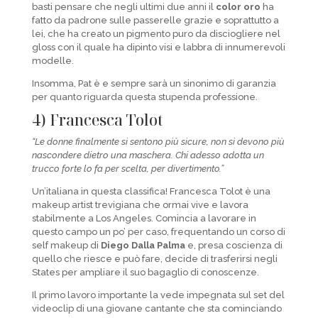
basti pensare che negli ultimi due anni il
color oro
ha
fatto da padrone sulle passerelle grazie e soprattutto a
lei, che ha creato un pigmento puro da disciogliere nel
gloss con il quale ha dipinto visi e labbra di innumerevoli
modelle.
Insomma, Pat è e sempre sarà un sinonimo di garanzia
per quanto riguarda questa stupenda professione.
4) Francesca Tolot
“Le donne finalmente si sentono più sicure, non si devono più
nascondere dietro una maschera. Chi adesso adotta un
trucco forte lo fa per scelta, per divertimento.”
Un’italiana in questa classifica! Francesca Tolot è una
makeup artist trevigiana che ormai vive e lavora
stabilmente a Los Angeles. Comincia a lavorare in
questo campo un po’ per caso, frequentando un corso di
self makeup di
Diego Dalla Palma
e, presa coscienza di
quello che riesce e può fare, decide di trasferirsi negli
States per ampliare il suo bagaglio di conoscenze.
Il primo lavoro importante la vede impegnata sul set del
videoclip di una giovane cantante che sta cominciando