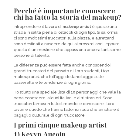
Perché è importante conoscere
chi ha fatto la storia del makeup?
Intraprendere il lavoro di
makeup artist
è spesso una
strada in salita piena di ostacoli di ogni tipo. Si sa, ormai
ci sono moltissimi truccatori sulla piazza, e altrettanti
sono destinati a nascere da qui ai prossimi anni, eppure
questo è un mestiere che appassiona ancora tantissime
persone di talento.
La differenza può essere fatta anche conoscendo i
grandi truccatori del passato e i loro studenti, i top
makeup artist che tutt’oggi dettano legge sulle
passerelle e le tendenze di ogni giorno.
Ho stilato una speciale lista di 10 personaggi che vale la
pena conoscere, alcuni italiani e altri stranieri. Sono
truccatori famosi in tutto il mondo, e conoscere i loro
lavori e quello che hanno fatto non può che ampliare il
bagaglio culturale di ogni truccatore.
I primi cinque makeup artist
1) Kevyn Aucoin