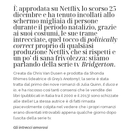
È approdata su Netflix lo scorso 25
dicembre e ha tenuto incollati allo
schermo migliaia di persone
durante il periodo natalizio, grazie
ai suoi costumi, le sue trame
intrecciate, quel tocco di
politically
correct
proprio di qualsiasi
produzione Netflix che si rispetti e
un po’ di sana frivolezza: stiamo
parlando della serie tv
Bridgerton
.
Creata da Chris Van Dusen e prodotta da Shonda
Rhimes (ideatrice di
Grey’s Anatomy
), la serie è stata
tratta dal primo dei nove romanzi di Julia Quinn,
Il duca e
io
, e ha riscosso così tanti consensi che le vendite dei
libri (pubblicati in Italia tra il 2000 e il 2013) sono schizzate
alle stelle! La stessa autrice è di fatti rimasta
piacevolmente colpita nel vedere che i propri romanzi
erano diventati introvabili appena qualche giorno dopo
l’uscita della serie tv.
Gli intrecci amorosi