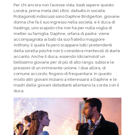
Per chi ancora non l’avesse vista, basti sapere questo:
Londra, prima metà del 1800, debutto in società.
Protagonisti indiscussi sono Daphne Bridgerton, giovane
donna che fa il suo ingresso nella società, e il duca di
Hastings, uno scapolo che non ha per nulla voglia di
metter su famiglia. Daphne, orfana di padre, viene
accompagnata ai balli da suo fratello maggiore
Anthony, il quale fa però scappare tutti i pretendenti
della sorella poiché non li considera meritevoli di starle
accanto. Anche il duca, essendo (diciamolo!) un
bellissimo giovane per di più di alto rango, subisce le
pressioni di un imminente unione. I due allora, di
comune accordo, fingono di frequentarsi. In questo
modo altri giovani iniziano a interessarsi a Daphne e le
madri delle giovani debuttanti allentano la corda con il
duca.