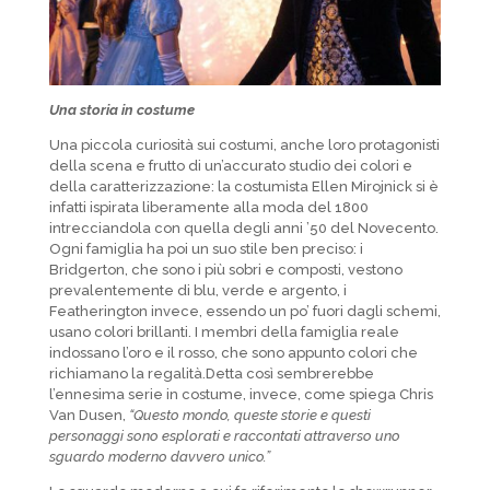
Una storia in costume
Una piccola curiosità sui costumi, anche loro protagonisti
della scena e frutto di un’accurato studio dei colori e
della caratterizzazione: la costumista Ellen Mirojnick si è
infatti ispirata liberamente alla moda del 1800
intrecciandola con quella degli anni ’50 del Novecento.
Ogni famiglia ha poi un suo stile ben preciso: i
Bridgerton, che sono i più sobri e composti, vestono
prevalentemente di blu, verde e argento, i
Featherington invece, essendo un po’ fuori dagli schemi,
usano colori brillanti. I membri della famiglia reale
indossano l’oro e il rosso, che sono appunto colori che
richiamano la regalità.Detta così sembrerebbe
l’ennesima serie in costume, invece, come spiega Chris
Van Dusen,
“Questo mondo, queste storie e questi
personaggi sono esplorati e raccontati attraverso uno
sguardo moderno davvero unico.”