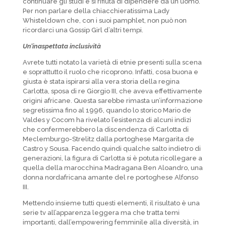
continuare gli studi e si rifiuta di dipendere da un uomo.
Per non parlare della chiacchieratissima Lady
Whisteldown che, con i suoi pamphlet, non può non
ricordarci una Gossip Girl d’altri tempi.
Un’inaspettata inclusività
Avrete tutti notato la varietà di etnie presenti sulla scena
e soprattutto il ruolo che ricoprono. Infatti, cosa buona e
giusta è stata ispirarsi alla vera storia della regina
Carlotta, sposa di re Giorgio III, che aveva effettivamente
origini africane. Questa sarebbe rimasta un’informazione
segretissima fino al 1996, quando lo storico Mario de
Valdes y Cocom ha rivelato l’esistenza di alcuni indizi
che confermerebbero la discendenza di Carlotta di
Meclemburgo-Strelitz dalla portoghese Margarita de
Castro y Sousa. Facendo quindi qualche salto indietro di
generazioni, la figura di Carlotta si è potuta ricollegare a
quella della marocchina Madragana Ben Aloandro, una
donna nordafricana amante del re portoghese Alfonso
III.
Mettendo insieme tutti questi elementi, il risultato è una
serie tv all’apparenza leggera ma che tratta temi
importanti, dall’empowering femminile alla diversità, in