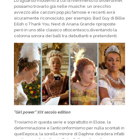
Lo sguardo moderno a cui fa riferimento lo showrunner,
possiamo trovarlo già nelle musiche:
un orecchio
avvezzo alle canzoni pop più famose e recenti avrà
sicuramente riconosciuto, per esempio, Bad Guy di Billie
Eilish o Thank You, Next di Ariana Grande riproposte
però in uno stile classico ottocentesco,diventando la
colonna sonora dei balli tra debuttanti e pretendenti.
“Girl power” XIX secolo edition
Troviamo in questa serie e soprattutto in Eloise, la
determinazione e l’anticonformismo per nulla scontati in
quell’epoca; la sorella minore di Daphne desidera infatti