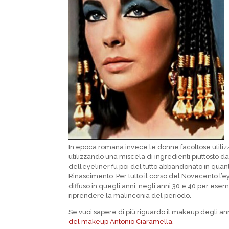
In epoca romana invece le donne facoltose utilizzav
utilizzando una miscela di ingredienti piuttosto d
dell’eyeliner fu poi del tutto abbandonato in quan
Rinascimento. Per tutto il corso del Novecento l’
diffuso in quegli anni: negli anni 30 e 40 per ese
riprendere la malinconia del periodo.
Se vuoi sapere di più riguardo il makeup degli ann
del makeup Antonio Ciaramella
.