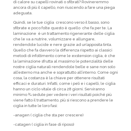
di calore su capelli rovinati o sfibrati? Rovineremmo
ancora di più il capello, non riuscendo a fare una piega
adeguata.
Quindi, se le tue ciglia crescono verso il basso, sono
sfibrate e poco folte questo è quello che fa per te. La
laminazione è un trattamento rigenerante delle ciglia
che le va a nutrire, volumizzare e allungare,
rendendole lucide e nere grazie ad un’apposita tinta.
Quello che fa davvero la differenza rispetto ai classici
metodi di infoltimento come le exstension ciglia, è che
la laminazione sfrutta al massimo le potenzialità delle
nostre ciglia naturali rendendole belle e sane non solo
all’esterno ma anche e soprattutto all’interno. Come ogni
cosa, la costanza è la chiave per ottenere risultati
efficaci e duraturi. Infatti, come i peli e i capelli, le ciglia
hanno un ciclo vitale di circa 28 giorni. Serviranno
minimo ¾ sedute per vedere i veri risultati poiché più
viene fatto il trattamento, più si riescono a prendere le
ciglia in tutte le loro fasi:
-anagen ( ciglia che sta per crescere)
-catagen ( ciglia in fase di riposo)