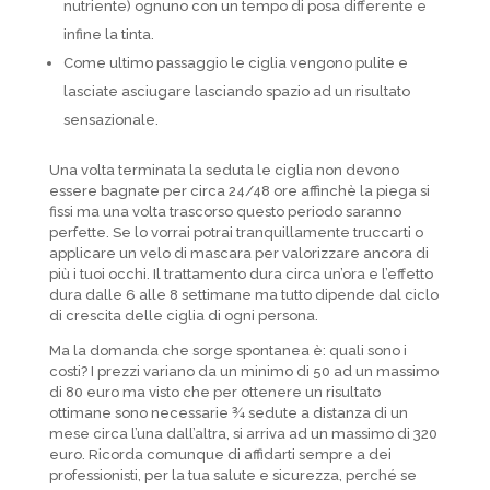
nutriente) ognuno con un tempo di posa differente e
infine la tinta.
Come ultimo passaggio le ciglia vengono pulite e
lasciate asciugare lasciando spazio ad un risultato
sensazionale.
Una volta terminata la seduta le ciglia non devono
essere bagnate per circa 24/48 ore affinchè la piega si
fissi ma una volta trascorso questo periodo saranno
perfette. Se lo vorrai potrai tranquillamente truccarti o
applicare un velo di mascara per valorizzare ancora di
più i tuoi occhi. Il trattamento dura circa un’ora e l’effetto
dura dalle 6 alle 8 settimane ma tutto dipende dal ciclo
di crescita delle ciglia di ogni persona.
Ma la domanda che sorge spontanea è: quali sono i
costi? I prezzi variano da un minimo di 50 ad un massimo
di 80 euro ma visto che per ottenere un risultato
ottimane sono necessarie ¾ sedute a distanza di un
mese circa l’una dall’altra, si arriva ad un massimo di 320
euro. Ricorda comunque di affidarti sempre a dei
professionisti, per la tua salute e sicurezza, perché se