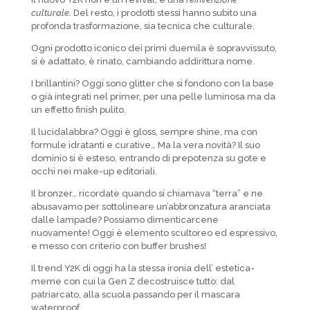
culturale.
Del resto, i prodotti stessi hanno subito una
profonda trasformazione, sia tecnica che culturale.
Ogni prodotto iconico dei primi duemila è sopravvissuto,
si è adattato, è rinato, cambiando addirittura nome.
I brillantini? Oggi sono glitter che si fondono con la base
o già integrati nel primer, per una pelle luminosa ma da
un effetto finish pulito.
Il lucidalabbra? Oggi è gloss, sempre shine, ma con
formule idratanti e curative… Ma la vera novità? Il suo
dominio si è esteso, entrando di prepotenza su gote e
occhi nei make-up editoriali.
Il bronzer… ricordate quando si chiamava “terra” e ne
abusavamo per sottolineare un’abbronzatura aranciata
dalle lampade? Possiamo dimenticarcene
nuovamente! Oggi è elemento scultoreo ed espressivo,
e messo con criterio con buffer brushes!
Il trend Y2K di oggi ha la stessa ironia dell’ estetica-
meme con cui la Gen Z decostruisce tutto: dal
patriarcato, alla scuola passando per il mascara
waterproof.