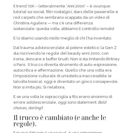
Il trend Y2K – letteralmente ‘
Anni 2000’
– è ovunque:
tutorial sui social, filtri nostalgici, stars delle passerelle e
red carpets che sembrano scappatə da un video di
Christina Aguilera — ma c’è una differenza
sostanziale: questa volta, abbiamo il controllo remoto!
E lo stiamo usando
molto
meglio di chi l’ha inventato.
Dal trauma adolescenziale al potere estetico: la Gen Z
sta riscrivendo le regole del beauty anni 2000, con
ironia, skincare e buffer brush. Non si sta imitando Britney
o Paris. Il trucco diventa strumento di auto-espressione,
autocritica e affermazione. Quello che una volta era
l’imposizione culturale di un’estetica inaccessibile (e
talvolta tossica), oggi è diventato un gioco consapevole.
Non si imita più. Si rielabora.
E se una volta le sopracciglia a filo erano sinonimo di
errore adolescenziale, oggi sono statement.
Bold
choices, darling!!
Il trucco è cambiato (e anche le
regole).
Il nuovo Y2K non è un revival, è una
reinvenzione