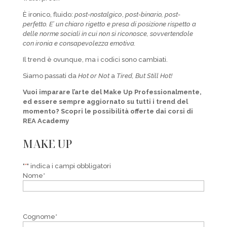
È ironico, fluido:
post-nostalgico
,
post-binario, post-
perfetto. E’ un chiaro rigetto e presa di posizione rispetto a
delle norme sociali in cui non si riconosce, sovvertendole
con ironia e consapevolezza emotiva.
Il trend è ovunque, ma i codici sono cambiati.
Siamo passati da
Hot or Not
a
Tired, But Still Hot!
Vuoi imparare l’arte del Make Up Professionalmente,
ed essere sempre aggiornato su tutti i trend del
momento? Scopri le possibilità offerte dai corsi di
REA Academy
MAKE UP
"
*
" indica i campi obbligatori
Nome
*
Cognome
*