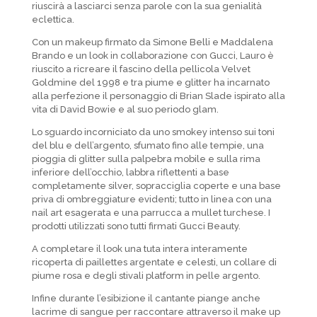
riuscirà a lasciarci senza parole con la sua genialità
eclettica.
Con un makeup firmato da Simone Belli e Maddalena
Brando e un look in collaborazione con Gucci, Lauro è
riuscito a ricreare il fascino della pellicola Velvet
Goldmine del 1998 e tra piume e glitter ha incarnato
alla perfezione il personaggio di Brian Slade ispirato alla
vita di David Bowie e al suo periodo glam.
Lo sguardo incorniciato da uno smokey intenso sui toni
del blu e dell’argento, sfumato fino alle tempie, una
pioggia di glitter sulla palpebra mobile e sulla rima
inferiore dell’occhio, labbra riflettenti a base
completamente silver, sopracciglia coperte e una base
priva di ombreggiature evidenti; tutto in linea con una
nail art esagerata e una parrucca a mullet turchese. I
prodotti utilizzati sono tutti firmati Gucci Beauty.
A completare il look una tuta intera interamente
ricoperta di paillettes argentate e celesti, un collare di
piume rosa e degli stivali platform in pelle argento.
Infine durante l’esibizione il cantante piange anche
lacrime di sangue per raccontare attraverso il make up