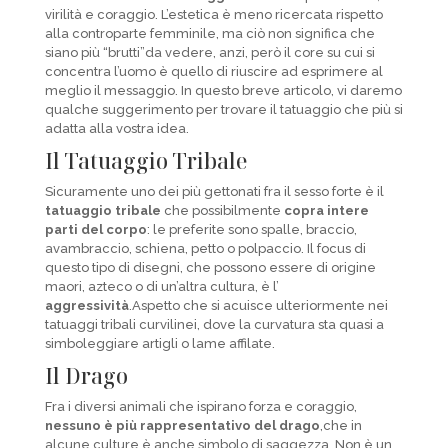
virilità e coraggio. L’estetica è meno ricercata rispetto
alla controparte femminile, ma ciò non significa che
siano più “brutti”da vedere, anzi, però il core su cui si
concentra l’uomo è quello di riuscire ad esprimere al
meglio il messaggio. In questo breve articolo, vi daremo
qualche suggerimento per trovare il tatuaggio che più si
adatta alla vostra idea.
Il Tatuaggio Tribale
Sicuramente uno dei più gettonati fra il sesso forte è il
tatuaggio tribale
che possibilmente
copra intere
parti del corpo
: le preferite sono spalle, braccio,
avambraccio, schiena, petto o polpaccio. Il focus di
questo tipo di disegni, che possono essere di origine
maori, azteco o di un’altra cultura, è l’
aggressività
.Aspetto che si acuisce ulteriormente nei
tatuaggi tribali curvilinei, dove la curvatura sta quasi a
simboleggiare artigli o lame affilate.
Il Drago
Fra i diversi animali che ispirano forza e coraggio,
nessuno è più rappresentativo del drago
,che in
alcune culture è anche simbolo di saggezza. Non è un