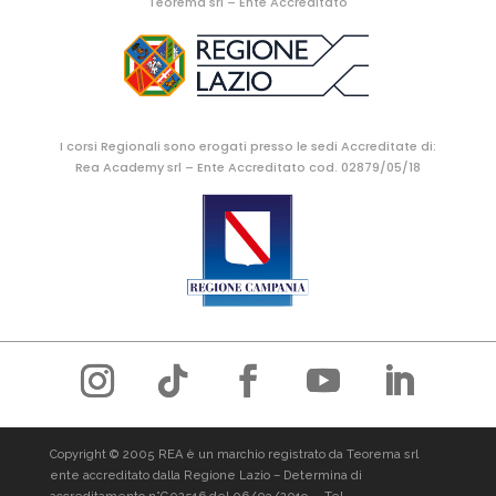
Teorema srl – Ente Accreditato
I corsi Regionali sono erogati presso le sedi Accreditate di:
Rea Academy srl – Ente Accreditato cod. 02879/05/18
Copyright © 2005 REA è un marchio registrato da Teorema srl
ente accreditato dalla Regione Lazio – Determina di