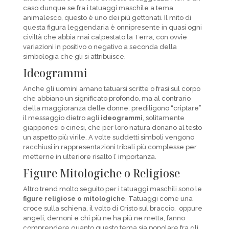
caso dunque se fra i tatuaggi maschile a tema
animalesco, questo è uno dei più gettonati. Il mito di
questa figura leggendaria è onnipresente in quasi ogni
civiltà che abbia mai calpestato la Terra, con ovvie
variazioni in positivo o negativo a seconda della
simbologia che gli si attribuisce.
Ideogrammi
Anche gli uomini amano tatuarsi scritte o frasi sul corpo
che abbiano un significato profondo, ma al contrario
della maggioranza delle donne, prediligono “criptare”
il messaggio dietro agli
ideogrammi
, solitamente
giapponesi o cinesi, che per loro natura donano al testo
un aspetto più virile. A volte suddetti simboli vengono
racchiusi in rappresentazioni tribali più complesse per
metterne in ulteriore risalto l’ importanza.
Figure Mitologiche o Religiose
Altro trend molto seguito per i tatuaggi maschili sono le
figure religiose o mitologiche
. Tatuaggi come una
croce sulla schiena, il volto di Cristo sul braccio, oppure
angeli, demoni e chi più ne ha più ne metta, fanno
comprendere quanto questo tema sia popolare fra gli